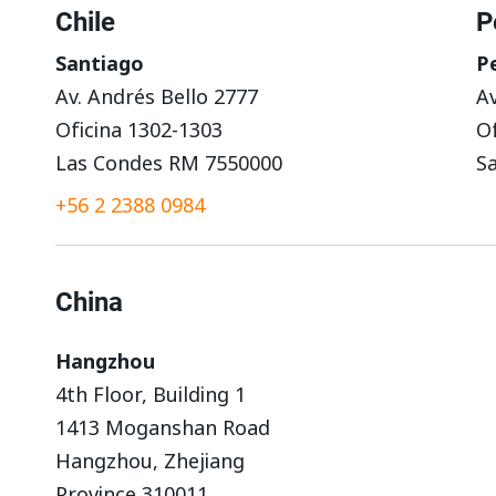
Chile
P
Santiago
P
Av. Andrés Bello 2777
Av
Oficina 1302-1303
Of
Las Condes RM 7550000
Sa
+56 2 2388 0984
China
Hangzhou
4th Floor, Building 1
1413 Moganshan Road
Hangzhou, Zhejiang
Province 310011