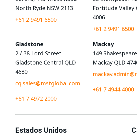
North Ryde NSW 2113
Fortitude Valley
4006
+61 2 9491 6500
+61 2 9491 6500
Gladstone
Mackay
2 / 38 Lord Street
149 Shakespeare
Gladstone Central QLD
Mackay QLD 474
4680
mackay.admin@m
cq.sales@mstglobal.com
+61 7 4944 4000
+61 7 4972 2000
Estados Unidos
C