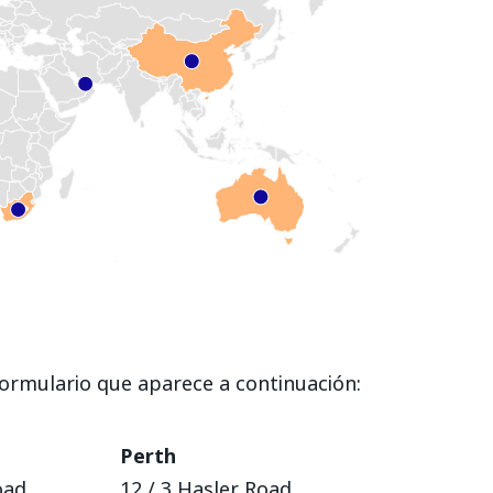
formulario que aparece a continuación:
Perth
oad
12 / 3 Hasler Road,