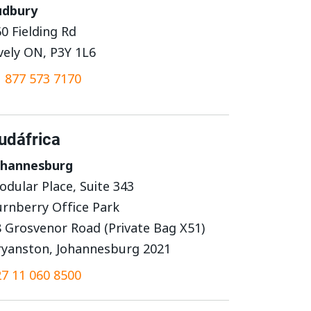
udbury
0 Fielding Rd
vely ON, P3Y 1L6
 877 573 7170
udáfrica
ohannesburg
dular Place, Suite 343
urnberry Office Park
 Grosvenor Road (Private Bag X51)
ryanston, Johannesburg 2021
7 11 060 8500