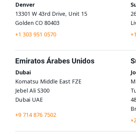
Denver
S
13301 W 43rd Drive, Unit 15
26
Golden CO 80403
Li
+1 303 951 0570
+1
Emiratos Árabes Unidos
S
Dubai
J
Komatsu Middle East FZE
Mo
Jebel Ali S300
T
Dubai UAE
48
B
+9 714 876 7502
+2